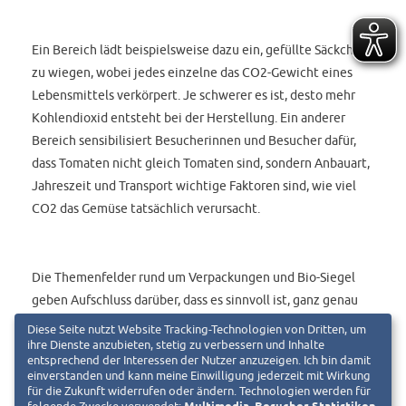
Ein Bereich lädt beispielsweise dazu ein, gefüllte Säckchen
zu wiegen, wobei jedes einzelne das CO2-Gewicht eines
Lebensmittels verkörpert. Je schwerer es ist, desto mehr
Kohlendioxid entsteht bei der Herstellung. Ein anderer
Bereich sensibilisiert Besucherinnen und Besucher dafür,
dass Tomaten nicht gleich Tomaten sind, sondern Anbauart,
Jahreszeit und Transport wichtige Faktoren sind, wie viel
CO2 das Gemüse tatsächlich verursacht.
Die Themenfelder rund um Verpackungen und Bio-Siegel
geben Aufschluss darüber, dass es sinnvoll ist, ganz genau
hinzuschauen. Deutlich wird auch das Potenzial, mit dem
Diese Seite nutzt Website Tracking-Technologien von Dritten, um
sich auch in den eigenen vier Wänden etwas für die Umwelt
ihre Dienste anzubieten, stetig zu verbessern und Inhalte
entsprechend der Interessen der Nutzer anzuzeigen. Ich bin damit
tun lässt, und dass es längst nicht nur darauf ankommt, was
einverstanden und kann meine Einwilligung jederzeit mit Wirkung
auf den Tisch kommt, sondern wie: So werden verschiedene
für die Zukunft widerrufen oder ändern. Technologien werden für