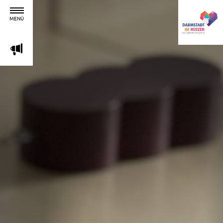
MENÜ
m