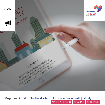
MENÜ
m
Magazin:
Aus der Stadtwirtschaft
|
Leben in Darmstadt
|
Lifestyle
NACHHALTIGKEIT
SHARING
SHOPPING