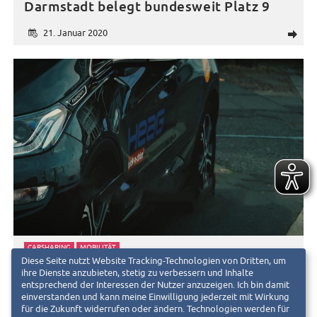
Darmstadt belegt bundesweit Platz 9
21. Januar 2020
d
CARSHARING
MOBILITÄT
Diese Seite nutzt Website Tracking-Technologien von Dritten, um
Neue Carsharing-Plätze in der
ihre Dienste anzubieten, stetig zu verbessern und Inhalte
Rheinstraße 65
entsprechend der Interessen der Nutzer anzuzeigen. Ich bin damit
einverstanden und kann meine Einwilligung jederzeit mit Wirkung
für die Zukunft widerrufen oder ändern. Technologien werden für
20. März 2019
d