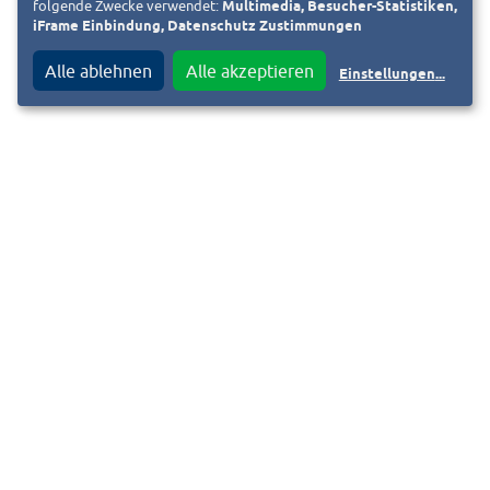
folgende Zwecke verwendet:
Multimedia, Besucher-Statistiken,
iFrame Einbindung, Datenschutz Zustimmungen
Alle ablehnen
Alle akzeptieren
Einstellungen
...
Kontakt
F
i
Impressum
Datenschutzinformation
Y
Barrierefreiheitserklärung
© 2026, HEAG