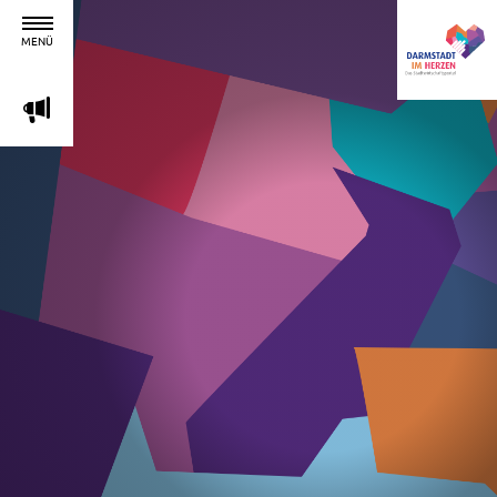
MENÜ
m