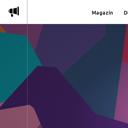
m
Magazin
D