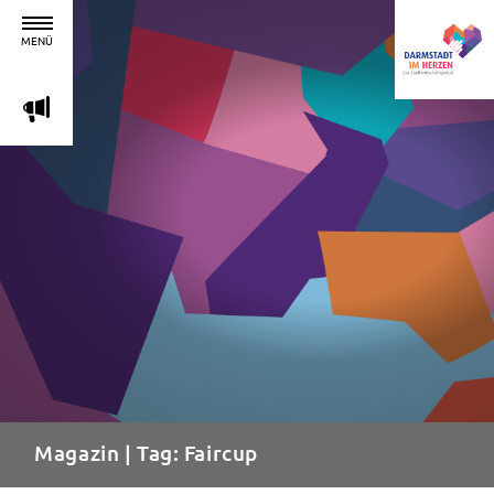
MENÜ
m
Magazin
| Tag: Faircup