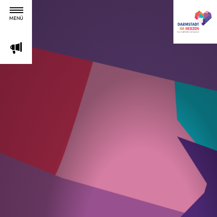
MENÜ
m