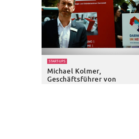
START-UPS
Michael Kolmer,
Geschäftsführer von
Darmstadts Technologie-
und Gründerzentrum HUB
31, im Video
4. Dezember 2018