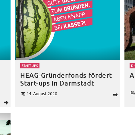
START-UPS
DI
HEAG-Gründerfonds fördert
A
Start-ups in Darmstadt
14. August 2020
d
d