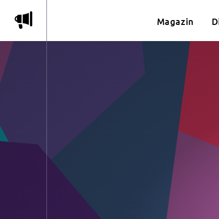
m
Magazin
D