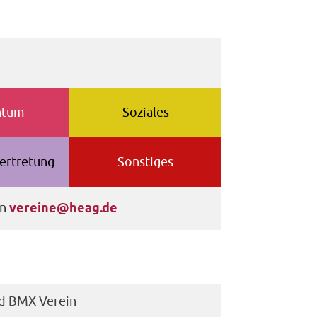
htum
Soziales
ertretung
Sonstiges
an
vereine@heag.de
nd BMX Verein