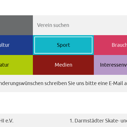
ultur
Sport
Brauc
atur
Medien
Interessenv
nderungswünschen schreiben Sie uns bitte eine E-Mail 
I e.V.
1. Darmstädter Skate- u