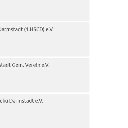
Darmstadt (1.HSCD) e.V.
stadt Gem. Verein e.V.
uku Darmstadt e.V.