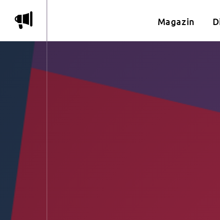
m
Magazin
D