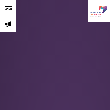
MENÜ
m