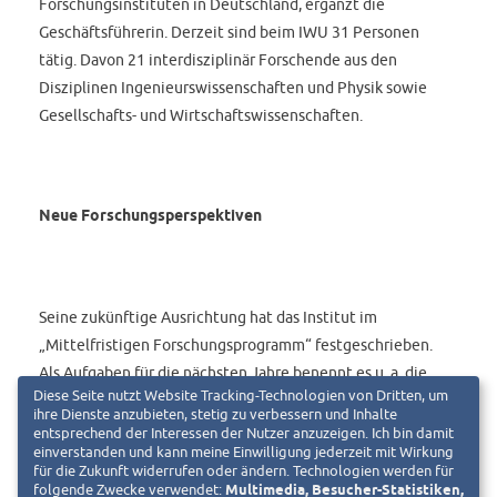
Forschungsinstituten in Deutschland, ergänzt die
Geschäftsführerin. Derzeit sind beim IWU 31 Personen
tätig. Davon 21 interdisziplinär Forschende aus den
Disziplinen Ingenieurswissenschaften und Physik sowie
Gesellschafts- und Wirtschaftswissenschaften.
Neue Forschungsperspektiven
Seine zukünftige Ausrichtung hat das Institut im
„Mittelfristigen Forschungsprogramm“ festgeschrieben.
Als Aufgaben für die nächsten Jahre benennt es u. a. die
Diese Seite nutzt Website Tracking-Technologien von Dritten, um
Analyse der Auswirkungen aktueller Krisen auf die
ihre Dienste anzubieten, stetig zu verbessern und Inhalte
Wohnungsmärkte, vornehmlich in Hessen, und die
entsprechend der Interessen der Nutzer anzuzeigen. Ich bin damit
einverstanden und kann meine Einwilligung jederzeit mit Wirkung
Grundlagenforschung zur Funktionsweise von
für die Zukunft widerrufen oder ändern. Technologien werden für
Wohnungsmärkten. Daneben wird sich das IWU mit der
folgende Zwecke verwendet:
Multimedia, Besucher-Statistiken,