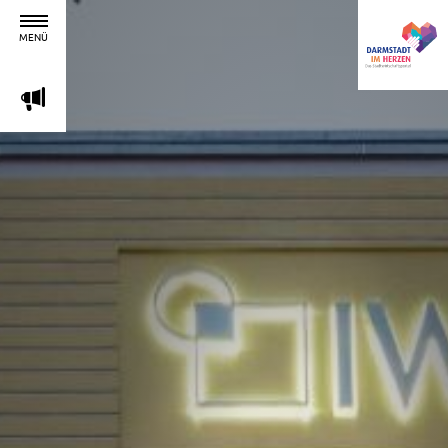
MENÜ
m