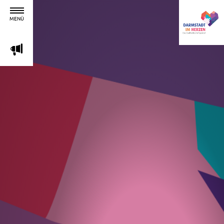
MENÜ
m