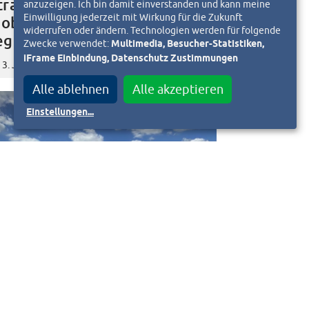
traßenbahnen der HEAG
anzuzeigen. Ich bin damit einverstanden und kann meine
Einwilligung jederzeit mit Wirkung für die Zukunft
obilo fahren wieder
widerrufen oder ändern. Technologien werden für folgende
egulär
Zwecke verwendet:
Multimedia, Besucher-Statistiken,
iFrame Einbindung, Datenschutz Zustimmungen
3. Juni 2020
d
Alle ablehnen
Alle akzeptieren
Einstellungen
...
euer Transportinkubator