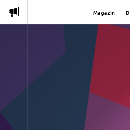
m
Magazin
D