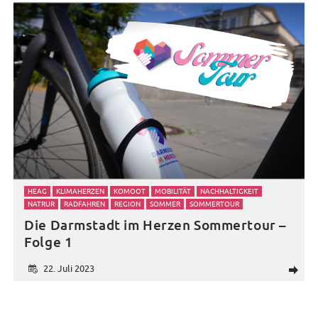
HEAG
KLIMAHERZEN
KOMOOT
MOBILITÄT
NACHHALTIGKEIT
NATRUR
RADFAHREN
REGION
SOMMER
SOMMERTOUR
Die Darmstadt im Herzen Sommertour –
Folge 1
22. Juli 2023
d