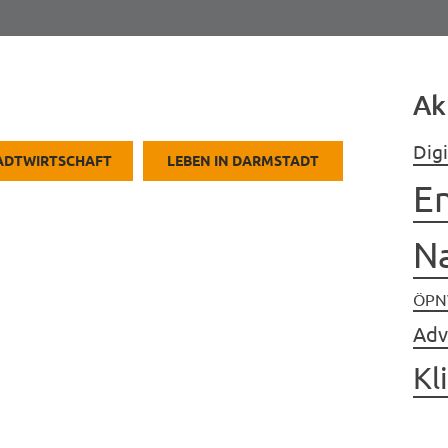
Ak
Digi
TADTWIRTSCHAFT
LEBEN IN DARMSTADT
E
Na
ÖPN
Adv
Kl