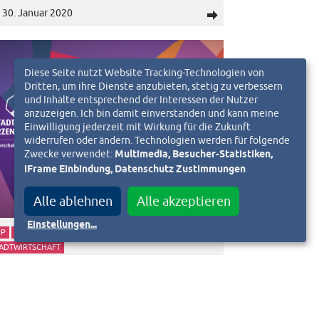
30. Januar 2020
d
Diese Seite nutzt Website Tracking-Technologien von
Dritten, um ihre Dienste anzubieten, stetig zu verbessern
und Inhalte entsprechend der Interessen der Nutzer
anzuzeigen. Ich bin damit einverstanden und kann meine
Einwilligung jederzeit mit Wirkung für die Zukunft
widerrufen oder ändern. Technologien werden für folgende
Zwecke verwendet:
Multimedia, Besucher-Statistiken,
iFrame Einbindung, Datenschutz Zustimmungen
Alle ablehnen
Alle akzeptieren
Einstellungen
...
PP
NACHBARSCHAFT
NACHHALTIGKEIT
TADTWIRTSCHAFT
armstadt im Herzen App –
eine Nachbarschafts-App
15. Januar 2020
d