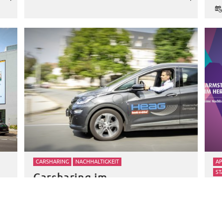
CARSHARING
NACHHALTIGKEIT
A
S
Carsharing im
D
Städtevergleich: Darmstadt
D
belegt bundesweit Platz 9
d
21. Januar 2020