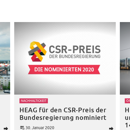
NACHHALTIGKEIT
Ö
HEAG für den CSR-Preis der
H
Bundesregierung nominiert
u
1
30. Januar 2020
d
d