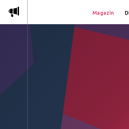
m
Magazin
D