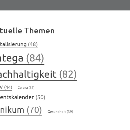
tuelle Themen
talisierung
(48)
ntega
(84)
chhaltigkeit
(82)
V
(44)
Corona
(37)
entskalender
(50)
inikum
(70)
Gesundheit
(39)