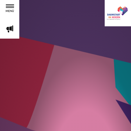
MENÜ
m